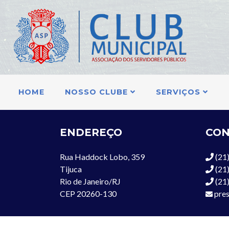
HOME
NOSSO CLUBE
SERVIÇOS
ENDEREÇO
CON
Rua Haddock Lobo, 359
(21)
Tijuca
(21
Rio de Janeiro/RJ
(21)
CEP 20260-130
pres