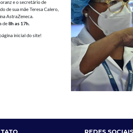
oranz e o secretário de
do de sua mãe Teresa Calero,
ina AstraZeneca.
a de
8h as 17h.
ina inicial do site!
TATO
REDES SOCIAI